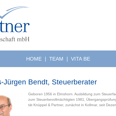
HOME
|
TEAM
|
VITA BE
-Jürgen Bendt, Steuerberater
Ge­bo­ren 1956 in Elms­horn. Ausbildung zum Steuerf
zum Steuerbevollmächtigten 1981; Übergangsprüfung z
tät Knüp­pel & Part­ner, zunächst in Kollmar, seit Dez