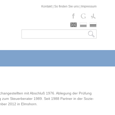
Kontakt
|
So finden Sie uns
|
Impressum
achangestellten mit Abschluß 1976. Ablegung der Prüfung
um Steuerberater 1989. Seit 1988 Part­ner in der So­zie­
ember 2012 in Elms­horn.