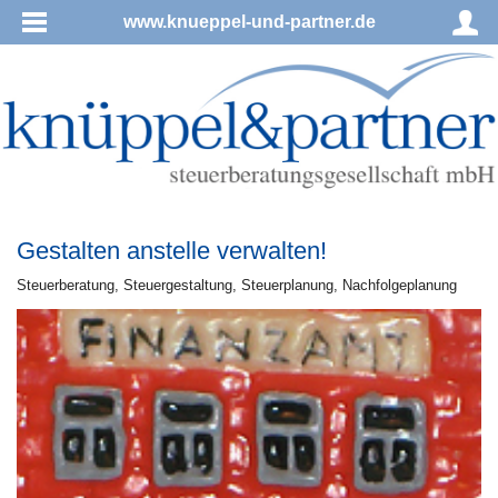
www.knueppel-und-partner.de
Gestalten anstelle verwalten!
Steu­er­be­ra­tung, Steu­er­ge­stal­tung, Steu­er­pla­nung, Nachfolgeplanung