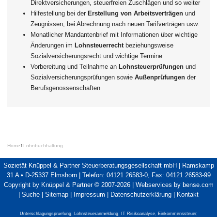
Direktversicherungen, steuerfreien Zuschlägen und so weiter
Hilfestellung bei der
Erstellung von Arbeitsverträgen
und
Zeugnissen, bei Abrechnung nach neuen Tarifverträgen usw.
Monatlicher Mandantenbrief mit Informationen über wichtige
Änderungen im
Lohnsteuerrecht
beziehungsweise
Sozialversicherungsrecht und wichtige Termine
Vorbereitung und Teilnahme an
Lohnsteuerprüfungen
und
Sozialversicherungsprüfungen sowie
Außenprüfungen
der
Berufsgenossenschaften
Home
1
Lohnbuchhaltung
Sozietät Knüppel & Partner Steuerberatungsgesellschaft mbH | Ramskamp
31 A • D-25337 Elmshorn | Telefon: 04121 26583-0, Fax: 04121 26583-99
Copyright by Knüppel & Partner © 2007-2026 |
Webservices by bense.com
|
Suche
|
Sitemap
|
Impressum
|
Datenschutzerklärung
|
Kontakt
Unterschlagungspruefung
,
Lohnsteueranmeldung
,
IT Risikoanalyse
,
Einkommenssteuer
,